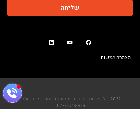
שליחה
הצהרת נגישות
2022 | כל הזכויות שמורות למומנטום איתור נזילות בע״מ
077-804-3889
קידום אתרים ע"י - SpiderWeb
B-Place - design