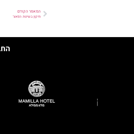
המאמר הקודם
תיקון בשיטת הפאצ׳
החבר