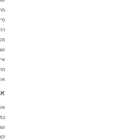
מהב
סיב
הזנ
מספ
שבו
איש
מתר
או 
אי
אנש
במק
שמע
למש