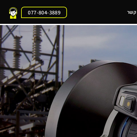
 קשר
077-804-3889