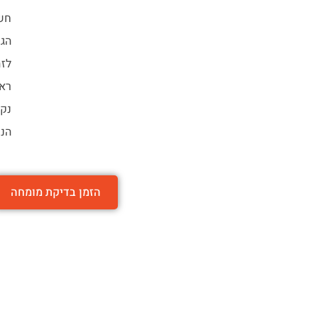
חשו
הגג
לזה
ראש
נקי
הנכ
הזמן בדיקת מומחה