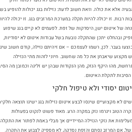
עיה אלא את כולה. וזאת חשוב לדעת: נזילות בגג יכולות להופיע בש
ות רבות. זו יכולה להיות תקלה במערכת המרזבים בגג. זו יכולה להיות
חה של איטום ישן, היסדקות של זפת. לפעמים לא קיים בגג שיפוע
יק ובהחלט יתכן שהתקלה נובעת בשל עבודות איטום לא יסודיות,
צעו בעבר. לכן, רשמו לעצמכם – אם זיהיתם נזילה, קודם חשוב שיגי
 מקצוע שיאבחן את כל מה שחשוב. חיוני לזהות מתי הנזילה
חשת, מהו היקף הנזק, מהן הנקודות שבהן יש זליגה וכמובן מה הסיב
הסיבות לתקלת האיטום.
טום יסודי ולא טיפול חלקי
ים לא מקצועיים שינסו לבצע איטום נזילות בגג ישיגו תוצאה חלקית
רה הטוב ויגרמו נזק במקרה הרע. מאוד פשוט לנקוט בפעולות
לימות את נזקי הנזילה המיידיים אך מבלי באמת לפתור את התקלה.
ל, אם המרזב נסתם והזפת נסדקה, לא מספיק לצבוע את התקרה.