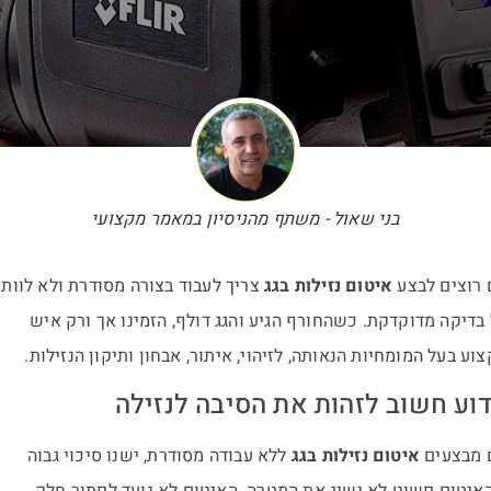
בני שאול - משתף מהניסיון במאמר מקצועי
 רוצים לבצע
איטום נזילות בגג
צריך לעבוד בצורה מסודרת ולא לוותר
בדיקה מדוקדקת. כשהחורף הגיע והגג דולף, הזמינו אך ורק איש
וע בעל המומחיות הנאותה, לזיהוי, איתור, אבחון ותיקון הנזילות.
וע חשוב לזהות את הסיבה לנזילה
 מבצעים
איטום נזילות בגג
ללא עבודה מסודרת, ישנו סיכוי גבוה
יטום פשוט לא ישיג את המטרה. האיטום לא נועד לפתור חלק