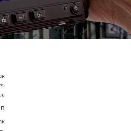
אם
על 
מקצ
מד
אם
שהא